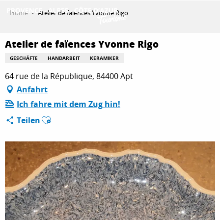
Aller
Home
Atelier de faïences Yvonne Rigo
au
contenu
ENTDECKEN
principal
Atelier de faïences Yvonne Rigo
GESCHÄFTE
HANDARBEIT
KERAMIKER
64 rue de la République, 84400 Apt
AKTIVITÄTEN
Anfahrt
Ich fahre mit dem Zug hin!
AUFENTHALT
Ajouter aux favoris
Teilen
ESPACE PRO