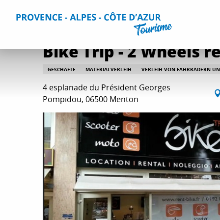
Aller
Home
Bike Trip - 2 Wheels rental
au
contenu
principal
Bike Trip - 2 Wheels r
GESCHÄFTE
MATERIALVERLEIH
VERLEIH VON FAHRRÄDERN UN
4 esplanade du Président Georges
Pompidou, 06500 Menton