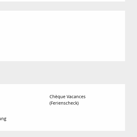
ichkeiten
Chèque Vacances
(Ferienscheck)
ung