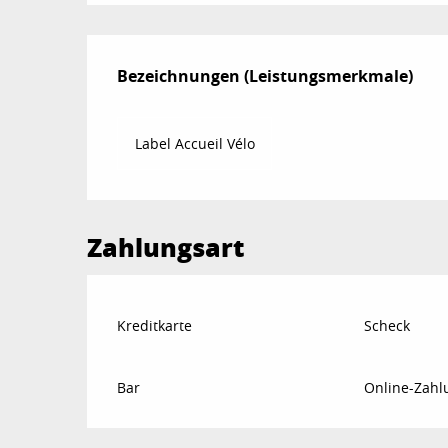
Leistungensmögl
Bezeichnungen (Leistungsmerkmale)
Bezeichnungen (Leistungsmerkmale)
Label Accueil Vélo
Zahlungsart
Kreditkarte
Scheck
Bar
Online-Zahl