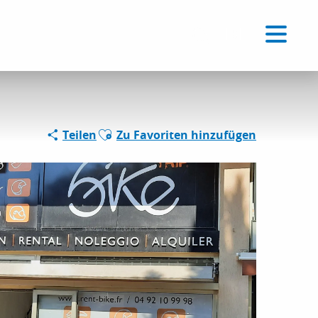
Voir les favoris
DE
Suche
Ajouter aux favoris
Teilen
Zu Favoriten hinzufügen