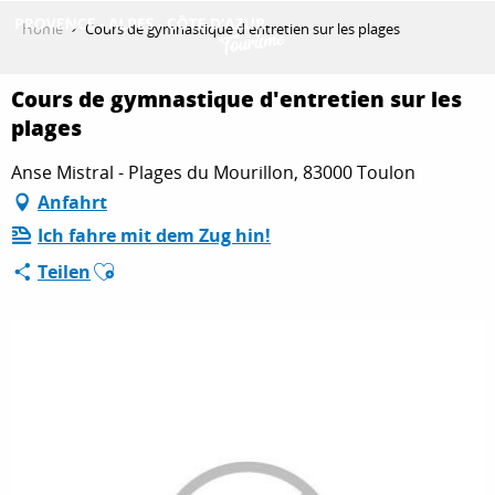
Aller
Home
Cours de gymnastique d'entretien sur les plages
au
contenu
ENTDECKEN
principal
Cours de gymnastique d'entretien sur les
plages
Anse Mistral - Plages du Mourillon, 83000 Toulon
AKTIVITÄTEN
Anfahrt
Ich fahre mit dem Zug hin!
AUFENTHALT
Ajouter aux favoris
Teilen
ESPACE PRO