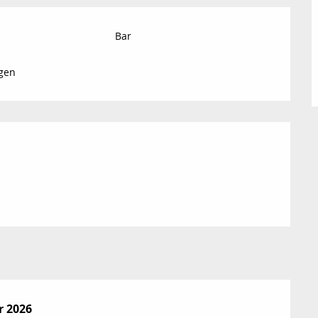
Bar
gen
r 2026
r 2026