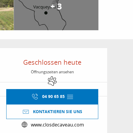
+ 3
Öffnungszeiten & Kon
Geschlossen heute
Öffnungszeiten ansehen
Tiere erlaubt
04 90 65 85
▒▒
KONTAKTIEREN SIE UNS
www.closdecaveau.com