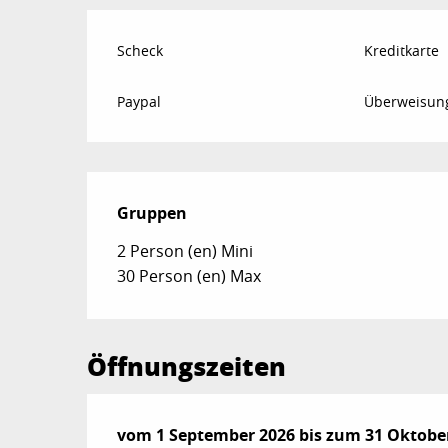
Scheck
Kreditkarte
Paypal
Überweisun
Gruppen
Gruppen
2 Person (en) Mini
30 Person (en) Max
Öffnungszeiten
vom
vom
1 September 2026
1 September 2026
bis zum
bis zum
31 Oktobe
31 Oktobe