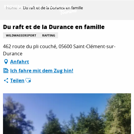
Aller
Home
Du raft et de la Durance en famille
au
contenu
ENTDECKEN
principal
Du raft et de la Durance en famille
WILDWASSERSPORT
RAFTING
462 route du pli couché, 05600 Saint-Clément-sur-
AKTIVITÄTEN
Durance
Anfahrt
AUFENTHALT
Ich fahre mit dem Zug hin!
Ajouter aux favoris
Teilen
ESPACE PRO