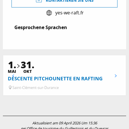
KONTAKTIEREN SIE UNS
yes-we-raft.fr
Gesprochene Sprachen
Gesprochene Sprachen
1.
31.
MAI
OKT
DESCENTE PITCHOUNETTE EN RAFTING
Saint-Clément-sur-Durance
Aktualisiert am 09 April 2026 Um 15:36
gei Office de tourisme du Guillestrois et du Queyras