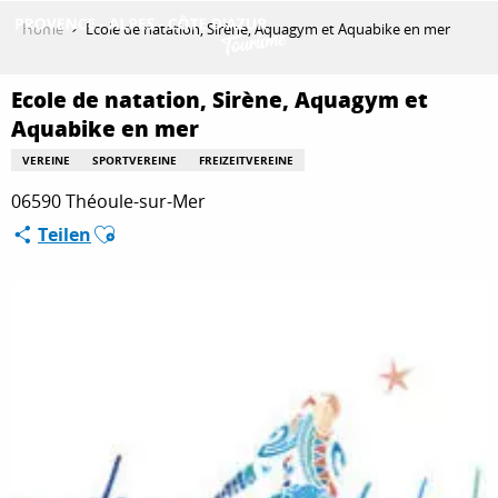
Aller
Home
Ecole de natation, Sirène, Aquagym et Aquabike en mer
au
contenu
ENTDECKEN
principal
Ecole de natation, Sirène, Aquagym et
Aquabike en mer
VEREINE
SPORTVEREINE
FREIZEITVEREINE
AKTIVITÄTEN
06590 Théoule-sur-Mer
Ajouter aux favoris
Teilen
AUFENTHALT
ESPACE PRO