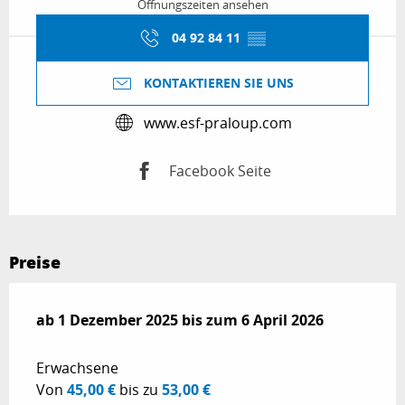
Öffnungszeiten ansehen
04 92 84 11
▒▒
KONTAKTIEREN SIE UNS
www.esf-praloup.com
Facebook Seite
Preise
ab
ab
1 Dezember 2025
1 Dezember 2025
bis zum
bis zum
6 April 2026
6 April 2026
Erwachsene
Von
45,00 €
bis zu
53,00 €