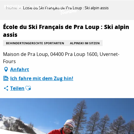
Aller
Home
École du Ski Français de Pra Loup : Ski alpin assis
au
contenu
ENTDECKEN
principal
École du Ski Français de Pra Loup : Ski alpin
assis
BEHINDERTENGERECHTE SPORTARTEN
ALPINSKI IM SITZEN
AKTIVITÄTEN
Maison de Pra Loup, 04400 Pra Loup 1600, Uvernet-
Fours
Anfahrt
AUFENTHALT
Ich fahre mit dem Zug hin!
Ajouter aux favoris
Teilen
ESPACE PRO