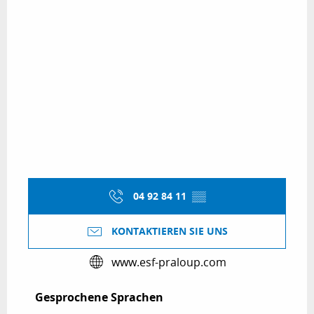
04 92 84 11
▒▒
KONTAKTIEREN SIE UNS
www.esf-praloup.com
Gesprochene Sprachen
Gesprochene Sprachen