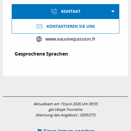
KONTAKT
KONTAKTIEREN SIE UNS
www.eauvivepassion.fr
Gesprochene Sprachen
Gesprochene Sprachen
Aktualisiert am 19 Juni 2026 Um 09:55
gei Ubaye Tourisme
(Kennung des Angebots :
5095377
)
Einen Irrtum angeben