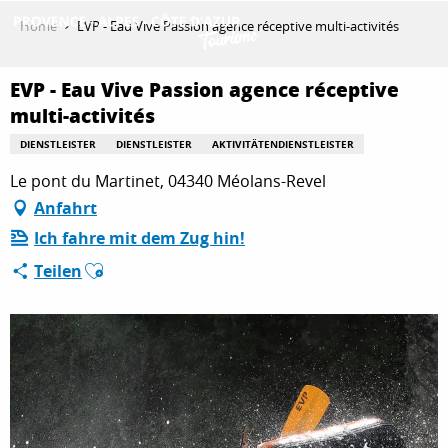
Aller
Home
EVP - Eau Vive Passion agence réceptive multi-activités
au
contenu
ENTDECKEN
principal
EVP - Eau Vive Passion agence réceptive
multi-activités
DIENSTLEISTER
DIENSTLEISTER
AKTIVITÄTENDIENSTLEISTER
AKTIVITÄTEN
Le pont du Martinet, 04340 Méolans-Revel
Anfahrt
AUFENTHALT
Ich fahre mit dem Zug hin!
Ajouter aux favoris
Teilen
ESPACE PRO