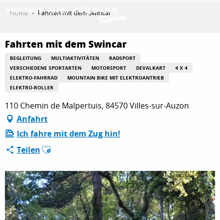
Aller
Home
Fahrten mit dem Swincar
au
contenu
ENTDECKEN
principal
Fahrten mit dem Swincar
BEGLEITUNG
MULTIAKTIVITÄTEN
RADSPORT
VERSCHIEDENE SPORTARTEN
MOTORSPORT
DEVALKART
4 X 4
AKTIVITÄTEN
ELEKTRO-FAHRRAD
MOUNTAIN BIKE MIT ELEKTROANTRIEB
ELEKTRO-ROLLER
110 Chemin de Malpertuis, 84570 Villes-sur-Auzon
AUFENTHALT
Anfahrt
Ich fahre mit dem Zug hin!
Ajouter aux favoris
Teilen
ESPACE PRO