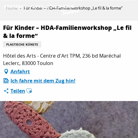
Aller
Home
Für Kinder – HDA-Familienworkshop „Le fil & la forme“
au
contenu
ENTDECKEN
principal
Für Kinder – HDA-Familienworkshop „Le fil
& la forme“
PLASTISCHE KÜNSTE
AKTIVITÄTEN
Hôtel des Arts - Centre d'Art TPM, 236 bd Maréchal
Leclerc, 83000 Toulon
Anfahrt
AUFENTHALT
Ich fahre mit dem Zug hin!
Ajouter aux favoris
Teilen
ESPACE PRO