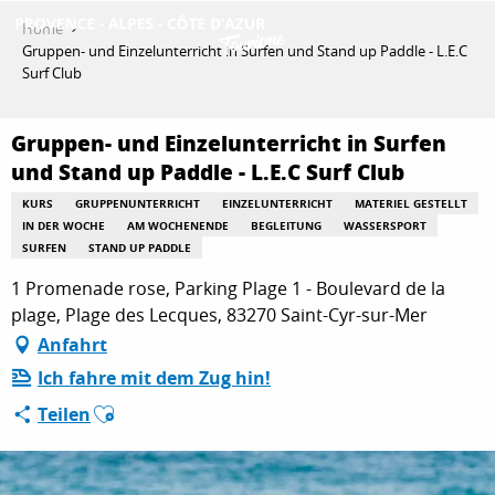
Aller
Home
au
Gruppen- und Einzelunterricht in Surfen und Stand up Paddle - L.E.C
contenu
Surf Club
ENTDECKEN
principal
Gruppen- und Einzelunterricht in Surfen
und Stand up Paddle - L.E.C Surf Club
AKTIVITÄTEN
KURS
GRUPPENUNTERRICHT
EINZELUNTERRICHT
MATERIEL GESTELLT
IN DER WOCHE
AM WOCHENENDE
BEGLEITUNG
WASSERSPORT
SURFEN
STAND UP PADDLE
AUFENTHALT
1 Promenade rose, Parking Plage 1 - Boulevard de la
plage, Plage des Lecques, 83270 Saint-Cyr-sur-Mer
Anfahrt
ESPACE PRO
Ich fahre mit dem Zug hin!
Ajouter aux favoris
Teilen