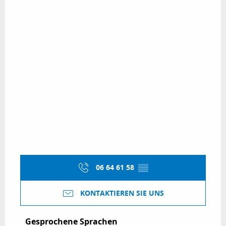
06 64 61 58
▒▒
KONTAKTIEREN SIE UNS
Gesprochene Sprachen
Gesprochene Sprachen