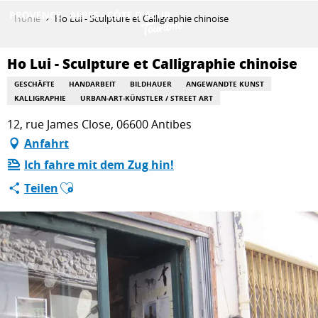
Aller
Home
Ho Lui - Sculpture et Calligraphie chinoise
au
contenu
ENTDECKEN
principal
Ho Lui - Sculpture et Calligraphie chinoise
GESCHÄFTE
HANDARBEIT
BILDHAUER
ANGEWANDTE KUNST
KALLIGRAPHIE
URBAN-ART-KÜNSTLER / STREET ART
AKTIVITÄTEN
12, rue James Close, 06600 Antibes
Anfahrt
Ich fahre mit dem Zug hin!
AUFENTHALT
Ajouter aux favoris
Teilen
ESPACE PRO