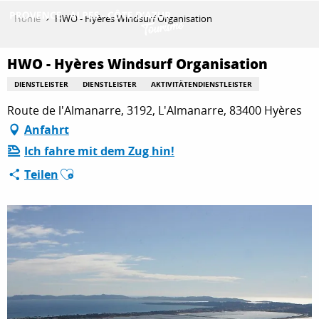
Aller
Home
HWO - Hyères Windsurf Organisation
au
contenu
ENTDECKEN
principal
HWO - Hyères Windsurf Organisation
DIENSTLEISTER
DIENSTLEISTER
AKTIVITÄTENDIENSTLEISTER
Route de l'Almanarre, 3192, L'Almanarre, 83400 Hyères
AKTIVITÄTEN
Anfahrt
Ich fahre mit dem Zug hin!
AUFENTHALT
Ajouter aux favoris
Teilen
ESPACE PRO