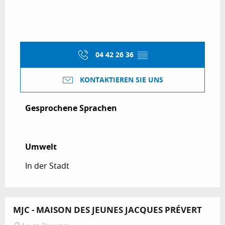
04 42 26 36
▒▒
KONTAKTIEREN SIE UNS
Gesprochene Sprachen
Gesprochene Sprachen
Umwelt
Umwelt
In der Stadt
MJC - MAISON DES JEUNES JACQUES PRÉVERT