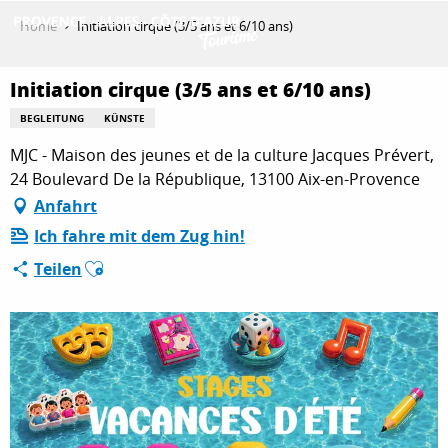
Aller
Home
Initiation cirque (3/5 ans et 6/10 ans)
au
contenu
ENTDECKEN
principal
Initiation cirque (3/5 ans et 6/10 ans)
BEGLEITUNG
KÜNSTE
MJC - Maison des jeunes et de la culture Jacques Prévert,
AKTIVITÄTEN
24 Boulevard De la République, 13100 Aix-en-Provence
Anfahrt
AUFENTHALT
Ich fahre mit dem Zug hin!
Ajouter aux favoris
Teilen
ESPACE PRO