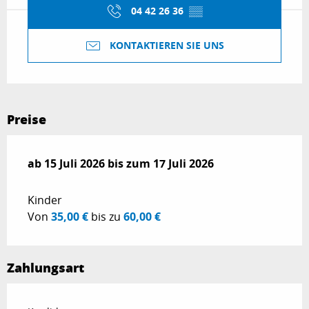
04 42 26 36
▒▒
KONTAKTIEREN SIE UNS
Preise
ab
ab
15 Juli 2026
15 Juli 2026
bis zum
bis zum
17 Juli 2026
17 Juli 2026
Kinder
Von
35,00 €
bis zu
60,00 €
Zahlungsart