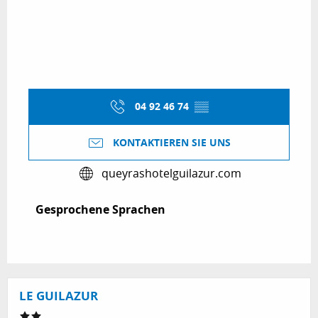
04 92 46 74
▒▒
KONTAKTIEREN SIE UNS
queyrashotelguilazur.com
Gesprochene Sprachen
Gesprochene Sprachen
LE GUILAZUR