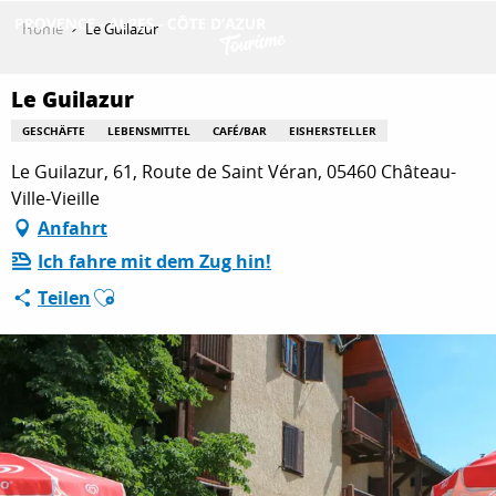
Aller
Home
Le Guilazur
au
contenu
ENTDECKEN
principal
Le Guilazur
GESCHÄFTE
LEBENSMITTEL
CAFÉ/BAR
EISHERSTELLER
Le Guilazur, 61, Route de Saint Véran, 05460 Château-
AKTIVITÄTEN
Ville-Vieille
Anfahrt
AUFENTHALT
Ich fahre mit dem Zug hin!
Ajouter aux favoris
Teilen
ESPACE PRO