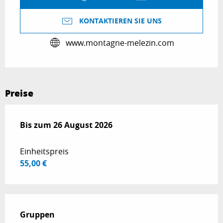
KONTAKTIEREN SIE UNS
www.montagne-melezin.com
Preise
ab
Bis zum
1 Juli 2026
26 August 2026
bis zum
26 August 2026
Einheitspreis
55,00 €
Gruppen
Gruppen