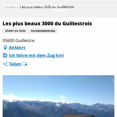
Aller
Home
Les plus beaux 3000 du Guillestrois
au
contenu
ENTDECKEN
principal
Les plus beaux 3000 du Guillestrois
SPORT ZU FUSS
FUSSWANDERUNG
05600 Guillestre
AKTIVITÄTEN
Anfahrt
Ich fahre mit dem Zug hin!
AUFENTHALT
Ajouter aux favoris
Teilen
ESPACE PRO