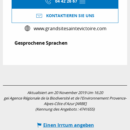
04 42 26 67
▒▒
KONTAKTIEREN SIE UNS
www.grandsitesaintevictoire.com
Gesprochene Sprachen
Gesprochene Sprachen
Aktualisiert am 20 November 2019 Um 16:20
gei Agence Régionale de la Biodiversité et de l'Environnement Provence-
Alpes-Côte d'Azur [ARBE]
(Kennung des Angebots :
4741655
)
Einen Irrtum angeben