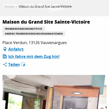
Aller
Home
Maison du Grand Site Sainte-Victoire
au
contenu
ENTDECKEN
principal
Maison du Grand Site Sainte-Victoire
FREMDENVERKEHRSINSTITUTE
ANDERE FREMDENVERKEHRSORGANISATIONEN
AKTIVITÄTEN
Place Verdun, 13126 Vauvenargues
Anfahrt
Ich fahre mit dem Zug hin!
AUFENTHALT
Ajouter aux favoris
Teilen
ESPACE PRO