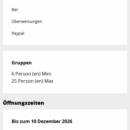
Bar
Überweisungen
Paypal
Gruppen
Gruppen
6 Person (en) Mini
25 Person (en) Max
Öffnungszeiten
vom
Bis zum
1 Februar 2026
10 Dezember 2026
bis zum
10 Dezember 2026