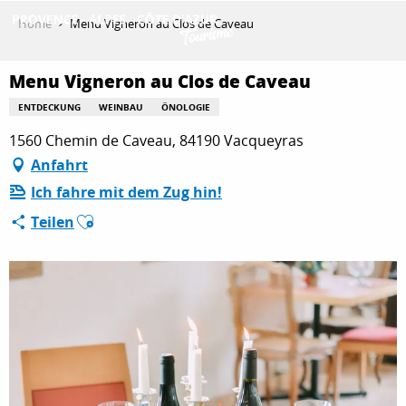
Aller
Home
Menu Vigneron au Clos de Caveau
au
contenu
ENTDECKEN
principal
Menu Vigneron au Clos de Caveau
ENTDECKUNG
WEINBAU
ÖNOLOGIE
1560 Chemin de Caveau, 84190 Vacqueyras
AKTIVITÄTEN
Anfahrt
Ich fahre mit dem Zug hin!
AUFENTHALT
Ajouter aux favoris
Teilen
ESPACE PRO