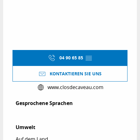
04 90 65 85
▒▒
KONTAKTIEREN SIE UNS
www.closdecaveau.com
Gesprochene Sprachen
Gesprochene Sprachen
Umwelt
Umwelt
Auf dem Land