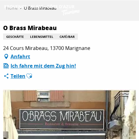
Aller
Home
O Brass Mirabeau
au
contenu
ENTDECKEN
principal
O Brass Mirabeau
GESCHÄFTE
LEBENSMITTEL
CAFÉ/BAR
24 Cours Mirabeau, 13700 Marignane
AKTIVITÄTEN
Anfahrt
Ich fahre mit dem Zug hin!
AUFENTHALT
Ajouter aux favoris
Teilen
ESPACE PRO