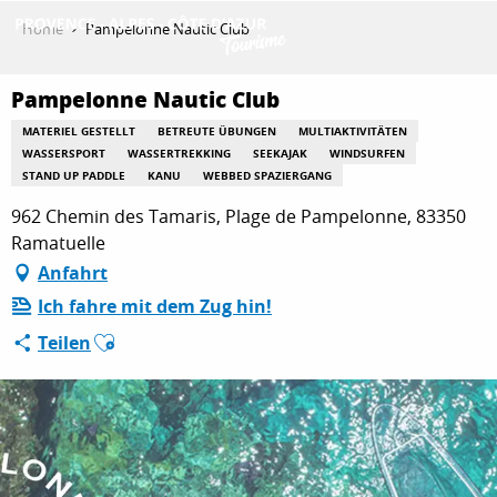
Aller
Home
Pampelonne Nautic Club
au
contenu
ENTDECKEN
principal
Pampelonne Nautic Club
MATERIEL GESTELLT
BETREUTE ÜBUNGEN
MULTIAKTIVITÄTEN
WASSERSPORT
WASSERTREKKING
SEEKAJAK
WINDSURFEN
AKTIVITÄTEN
STAND UP PADDLE
KANU
WEBBED SPAZIERGANG
962 Chemin des Tamaris, Plage de Pampelonne, 83350
Ramatuelle
AUFENTHALT
Anfahrt
Ich fahre mit dem Zug hin!
Ajouter aux favoris
Teilen
ESPACE PRO