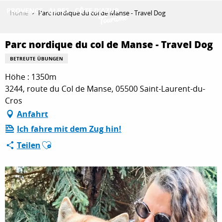
Aller
Home
Parc nordique du col de Manse - Travel Dog
au
contenu
ENTDECKEN
principal
Parc nordique du col de Manse - Travel Dog
BETREUTE ÜBUNGEN
Höhe : 1350m
AKTIVITÄTEN
3244, route du Col de Manse, 05500 Saint-Laurent-du-
Cros
Anfahrt
AUFENTHALT
Ich fahre mit dem Zug hin!
Ajouter aux favoris
Teilen
ESPACE PRO