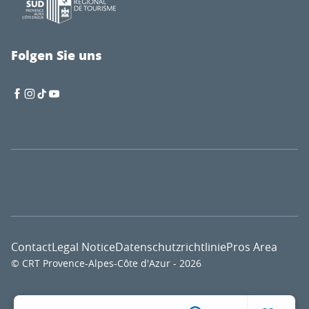
Folgen Sie uns
Contact
Legal Notice
Datenschutzrichtlinie
Pros Area
© CRT Provence-Alpes-Côte d'Azur - 2026
Voir l