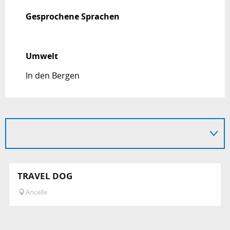
Gesprochene Sprachen
Gesprochene Sprachen
Umwelt
Umwelt
In den Bergen
TRAVEL DOG
Ancelle