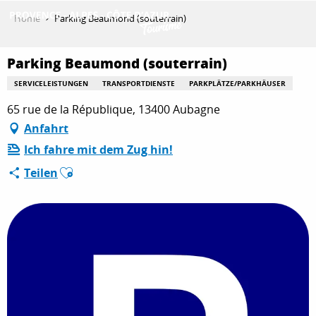
Aller
Home
Parking Beaumond (souterrain)
au
contenu
ENTDECKEN
principal
Parking Beaumond (souterrain)
SERVICELEISTUNGEN
TRANSPORTDIENSTE
PARKPLÄTZE/PARKHÄUSER
65 rue de la République, 13400 Aubagne
AKTIVITÄTEN
Anfahrt
Ich fahre mit dem Zug hin!
AUFENTHALT
Ajouter aux favoris
Teilen
ESPACE PRO