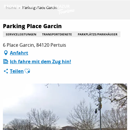
Aller
Home
Parking Place Garcin
au
contenu
ENTDECKEN
principal
Parking Place Garcin
SERVICELEISTUNGEN
TRANSPORTDIENSTE
PARKPLÄTZE/PARKHÄUSER
6 Place Garcin, 84120 Pertuis
AKTIVITÄTEN
Anfahrt
Ich fahre mit dem Zug hin!
AUFENTHALT
Ajouter aux favoris
Teilen
ESPACE PRO