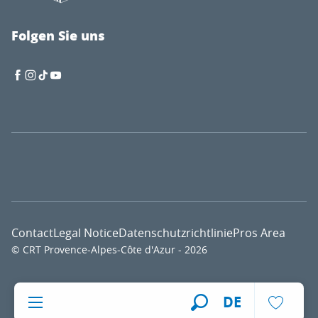
Folgen Sie uns
Contact
Legal Notice
Datenschutzrichtlinie
Pros Area
© CRT Provence-Alpes-Côte d'Azur - 2026
Voir l
DE