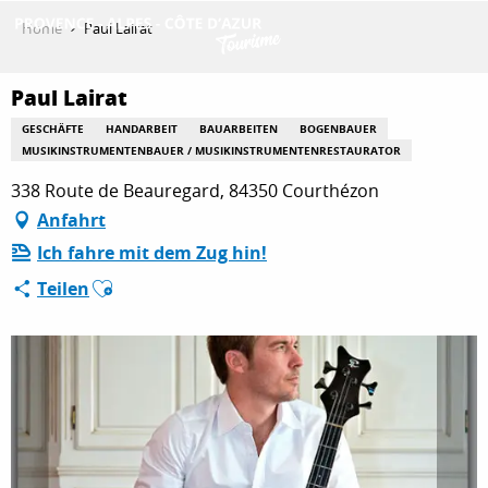
Aller
Home
Paul Lairat
au
contenu
ENTDECKEN
principal
Paul Lairat
GESCHÄFTE
HANDARBEIT
BAUARBEITEN
BOGENBAUER
MUSIKINSTRUMENTENBAUER / MUSIKINSTRUMENTENRESTAURATOR
AKTIVITÄTEN
338 Route de Beauregard, 84350 Courthézon
Anfahrt
Ich fahre mit dem Zug hin!
AUFENTHALT
Ajouter aux favoris
Teilen
ESPACE PRO