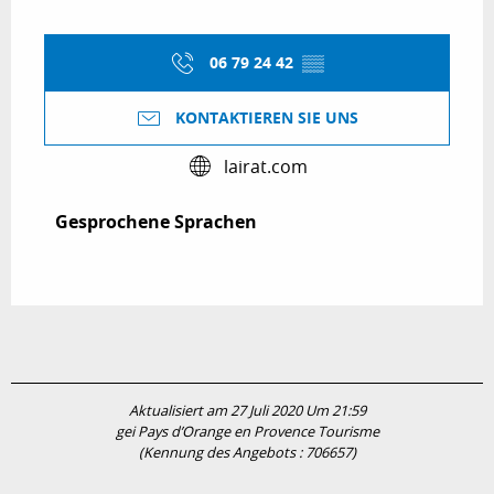
06 79 24 42
▒▒
KONTAKTIEREN SIE UNS
lairat.com
Gesprochene Sprachen
Gesprochene Sprachen
Aktualisiert am 27 Juli 2020 Um 21:59
gei Pays d’Orange en Provence Tourisme
(Kennung des Angebots :
706657
)