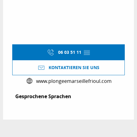
06 03 51 11
▒▒
KONTAKTIEREN SIE UNS
www.plongeemarseillefrioul.com
Gesprochene Sprachen
Gesprochene Sprachen