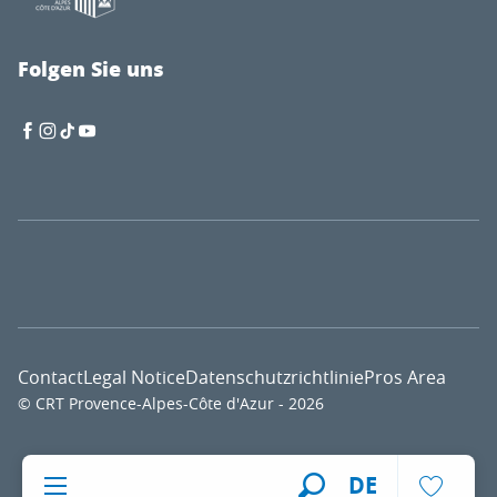
Folgen Sie uns
Contact
Legal Notice
Datenschutzrichtlinie
Pros Area
© CRT Provence-Alpes-Côte d'Azur - 2026
Voir l
DE