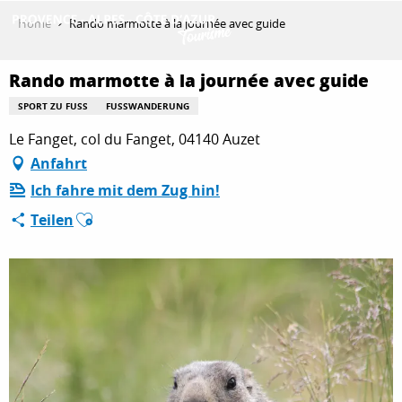
Aller
Home
Rando marmotte à la journée avec guide
au
contenu
ENTDECKEN
principal
Rando marmotte à la journée avec guide
SPORT ZU FUSS
FUSSWANDERUNG
Le Fanget, col du Fanget, 04140 Auzet
AKTIVITÄTEN
Anfahrt
Ich fahre mit dem Zug hin!
AUFENTHALT
Ajouter aux favoris
Teilen
ESPACE PRO