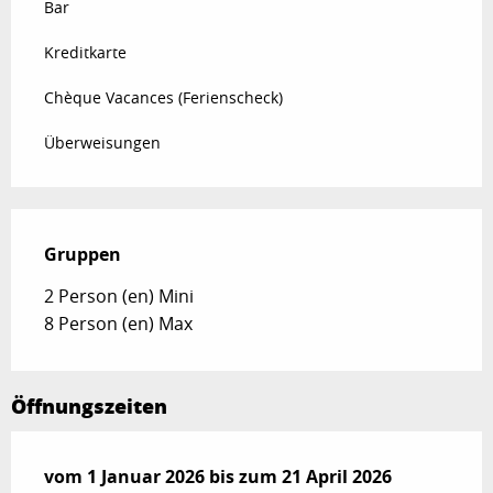
Bar
Kreditkarte
Chèque Vacances (Ferienscheck)
Überweisungen
Gruppen
Gruppen
2 Person (en) Mini
8 Person (en) Max
Öffnungszeiten
vom
vom
1 Januar 2026
1 Januar 2026
bis zum
bis zum
21 April 2026
21 April 2026