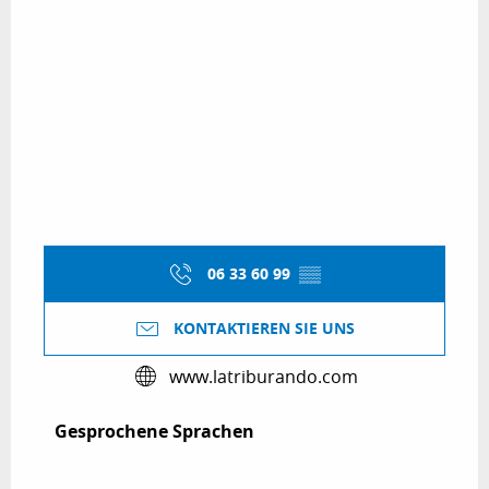
06 33 60 99
▒▒
KONTAKTIEREN SIE UNS
www.latriburando.com
Gesprochene Sprachen
Gesprochene Sprachen