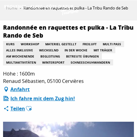
Aller
Home
Randonnée en raquettes et pulka - La Tribu Rando de Seb
au
contenu
ENTDECKEN
principal
Randonnée en raquettes et pulka - La Tribu
Rando de Seb
KURS
WORKSHOP
MATERIEL GESTELLT
FREILUFT
MULTI PASS
AKTIVITÄTEN
ALLES INKLUSIVE
WECHSELND
IN DER WOCHE
MIT TRÄGER
AM WOCHENENDE
BEGLEITUNG
BETREUTE ÜBUNGEN
MULTIAKTIVITÄTEN
WINTERSPORT
SCHNEESCHUHWANDERN
AUFENTHALT
Höhe : 1600m
Renaud Sébastien, 05100 Cervières
Anfahrt
ESPACE PRO
Ich fahre mit dem Zug hin!
Ajouter aux favoris
Teilen