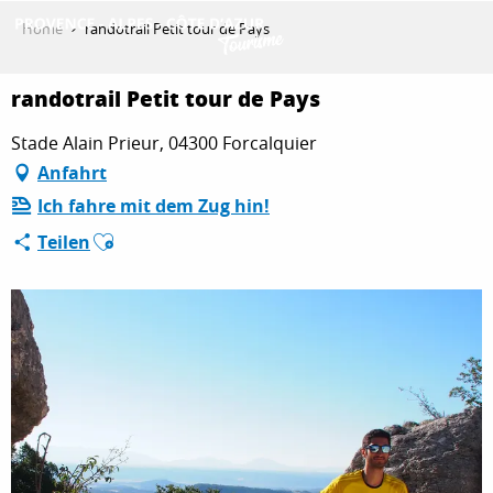
Aller
Home
randotrail Petit tour de Pays
au
contenu
ENTDECKEN
principal
randotrail Petit tour de Pays
Stade Alain Prieur, 04300 Forcalquier
Anfahrt
AKTIVITÄTEN
Ich fahre mit dem Zug hin!
Ajouter aux favoris
Teilen
AUFENTHALT
ESPACE PRO