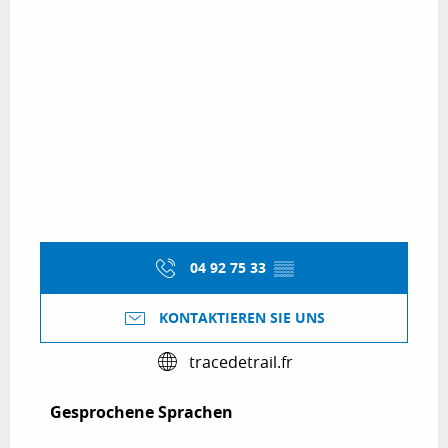
04 92 75 33
▒▒
KONTAKTIEREN SIE UNS
tracedetrail.fr
Gesprochene Sprachen
Gesprochene Sprachen