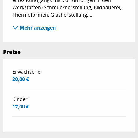
eines Rundgangs mit Vorführungen in den 
Werkstätten (Schmuckherstellung, Bildhauerei, 
Thermoformen, Glasherstellung,...
Mehr anzeigen
Preise
Preise 2026
Erwachsene
20,00 €
Kinder
17,00 €