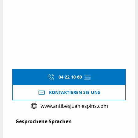
04 22 10 60
▒▒
KONTAKTIEREN SIE UNS
www.antibesjuanlespins.com
Gesprochene Sprachen
Gesprochene Sprachen