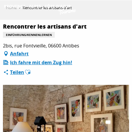
Aller
Home
Rencontrer les artisans d'art
au
contenu
ENTDECKEN
principal
Rencontrer les artisans d'art
EINFÜHRUNG/KENNENLERNEN
2bis, rue Fontvieille, 06600 Antibes
AKTIVITÄTEN
Anfahrt
Ich fahre mit dem Zug hin!
AUFENTHALT
Ajouter aux favoris
Teilen
ESPACE PRO