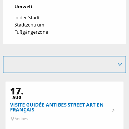
Umwelt
Umwelt
In der Stadt
Stadtzentrum
Fußgängerzone
17.
AUG
VISITE GUIDÉE ANTIBES STREET ART EN
FRANÇAIS
Antibes