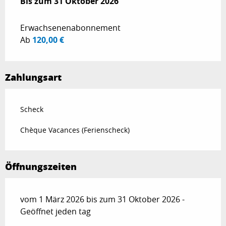
ab
Bis zum
1 März 2026
31 Oktober 2026
bis zum
31 Oktober 2026
Erwachsenenabonnement
Ab
120,00 €
Zahlungsart
Scheck
Chèque Vacances (Ferienscheck)
Öffnungszeiten
vom 1 März 2026 bis zum 31 Oktober 2026 -
Geöffnet jeden tag