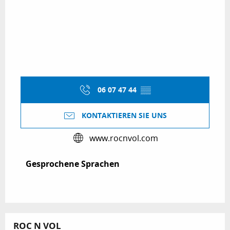
06 07 47 44
▒▒
KONTAKTIEREN SIE UNS
www.rocnvol.com
Gesprochene Sprachen
Gesprochene Sprachen
ROC N VOL