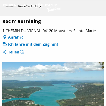
Aller
Home
Roc n' Vol hiking
au
contenu
ENTDECKEN
principal
Roc n' Vol hiking
1 CHEMIN DU VIGNAL, 04120 Moustiers-Sainte-Marie
Anfahrt
AKTIVITÄTEN
Ich fahre mit dem Zug hin!
Ajouter aux favoris
Teilen
AUFENTHALT
ESPACE PRO