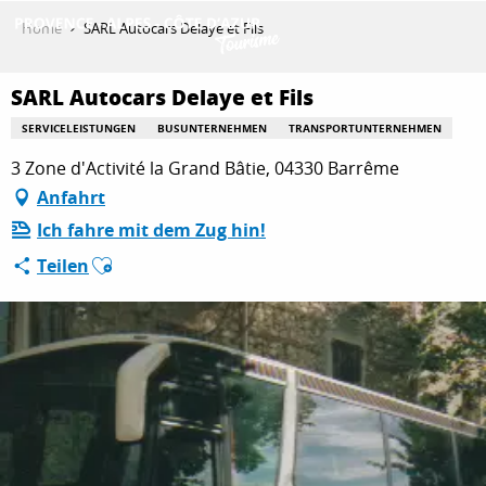
Aller
Home
SARL Autocars Delaye et Fils
au
contenu
ENTDECKEN
principal
SARL Autocars Delaye et Fils
SERVICELEISTUNGEN
BUSUNTERNEHMEN
TRANSPORTUNTERNEHMEN
3 Zone d'Activité la Grand Bâtie, 04330 Barrême
AKTIVITÄTEN
Anfahrt
Ich fahre mit dem Zug hin!
AUFENTHALT
Ajouter aux favoris
Teilen
ESPACE PRO