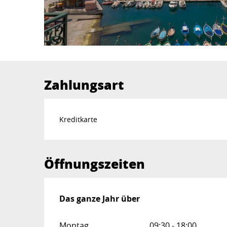
Zahlungsart
Kreditkarte
Öffnungszeiten
Das ganze Jahr über
Das ganze Jahr über
Montag
09:30 - 18:00