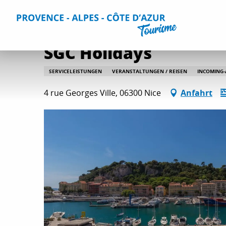
Aller
Home
SGC Holidays
au
contenu
principal
SGC Holidays
SERVICELEISTUNGEN
VERANSTALTUNGEN / REISEN
INCOMING
4 rue Georges Ville, 06300 Nice
Anfahrt