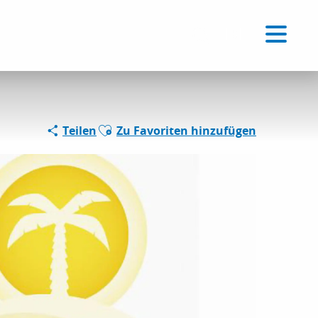
Voir les favoris
DE
Suche
Ajouter aux favoris
Teilen
Zu Favoriten hinzufügen