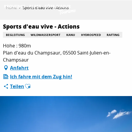
Aller
Home
Sports d'eau vive - Actions
au
contenu
ENTDECKEN
principal
Sports d'eau vive - Actions
BEGLEITUNG
WILDWASSERSPORT
KANU
HYDROSPEED
RAFTING
Höhe : 980m
AKTIVITÄTEN
Plan d'eau du Champsaur, 05500 Saint-Julien-en-
Champsaur
Anfahrt
AUFENTHALT
Ich fahre mit dem Zug hin!
Ajouter aux favoris
Teilen
ESPACE PRO