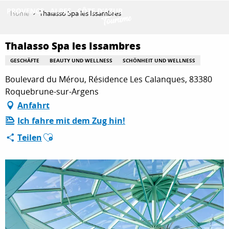
Aller
Home
Thalasso Spa les Issambres
au
contenu
ENTDECKEN
principal
Thalasso Spa les Issambres
GESCHÄFTE
BEAUTY UND WELLNESS
SCHÖNHEIT UND WELLNESS
Boulevard du Mérou, Résidence Les Calanques, 83380
AKTIVITÄTEN
Roquebrune-sur-Argens
Anfahrt
AUFENTHALT
Ich fahre mit dem Zug hin!
Ajouter aux favoris
Teilen
ESPACE PRO