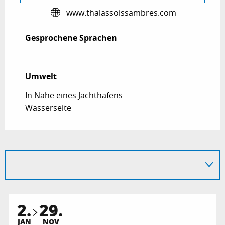
www.thalassoissambres.com
Gesprochene Sprachen
Gesprochene Sprachen
Umwelt
Umwelt
In Nähe eines Jachthafens
Wasserseite
2.
29.
JAN
NOV