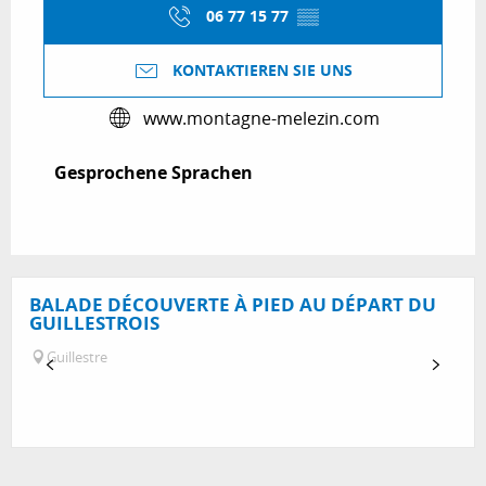
06 77 15 77
▒▒
KONTAKTIEREN SIE UNS
www.montagne-melezin.com
Gesprochene Sprachen
Gesprochene Sprachen
BALADE DÉCOUVERTE À PIED AU DÉPART DU
GUILLESTROIS
Guillestre