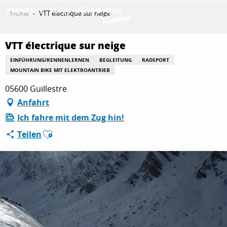
Aller
Home
VTT électrique sur neige
au
contenu
ENTDECKEN
principal
VTT électrique sur neige
EINFÜHRUNG/KENNENLERNEN
BEGLEITUNG
RADSPORT
MOUNTAIN BIKE MIT ELEKTROANTRIEB
AKTIVITÄTEN
05600 Guillestre
Anfahrt
Ich fahre mit dem Zug hin!
AUFENTHALT
Ajouter aux favoris
Teilen
ESPACE PRO