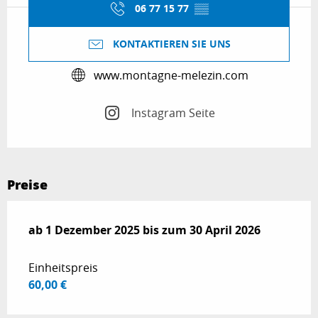
06 77 15 77
▒▒
KONTAKTIEREN SIE UNS
www.montagne-melezin.com
Instagram Seite
Preise
ab
ab
1 Dezember 2025
1 Dezember 2025
bis zum
bis zum
30 April 2026
30 April 2026
Einheitspreis
60,00 €