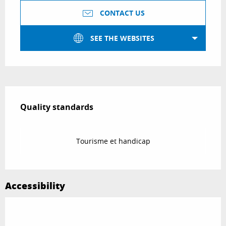
CONTACT US
SEE THE WEBSITES
Services offered
Quality standards
Quality standards
Tourisme et handicap
Accessibility