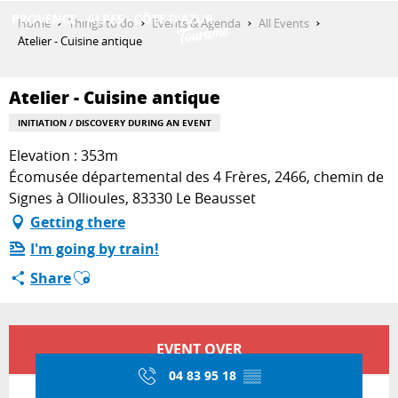
Aller
Home
Things to do
Events & Agenda
All Events
au
Atelier - Cuisine antique
contenu
GET INSPIRED
principal
Atelier - Cuisine antique
INITIATION / DISCOVERY DURING AN EVENT
THINGS TO DO
Elevation : 353m
Écomusée départemental des 4 Frères, 2466, chemin de
Signes à Ollioules, 83330 Le Beausset
PLAN YOUR STAY
Getting there
I'm going by train!
Ajouter aux favoris
Share
ESPACE PRO
Opening hours & contact details
EVENT OVER
04 83 95 18
▒▒