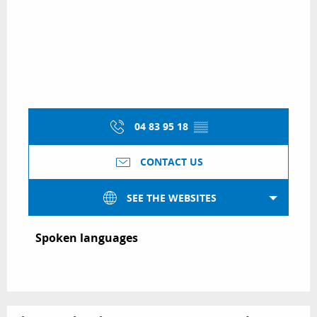
04 83 95 18
▒▒
CONTACT US
SEE THE WEBSITES
Spoken languages
Spoken languages