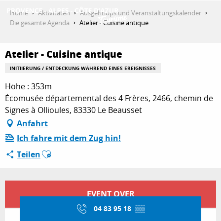
Aller
Home
Aktivitäten
Ausgehtipps und Veranstaltungskalender
au
Die gesamte Agenda
Atelier - Cuisine antique
contenu
ENTDECKEN
principal
Atelier - Cuisine antique
INITIIERUNG / ENTDECKUNG WÄHREND EINES EREIGNISSES
AKTIVITÄTEN
Höhe : 353m
Écomusée départemental des 4 Frères, 2466, chemin de
Signes à Ollioules, 83330 Le Beausset
AUFENTHALT
Anfahrt
Ich fahre mit dem Zug hin!
Ajouter aux favoris
Teilen
ESPACE PRO
Öffnungszeiten & Kontaktdaten
EVENT OVER
04 83 95 18
▒▒