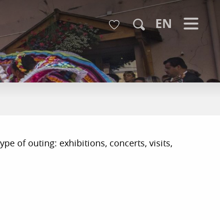
Voir les favoris
EN
Search
pe of outing: exhibitions, concerts, visits,
r aux favoris