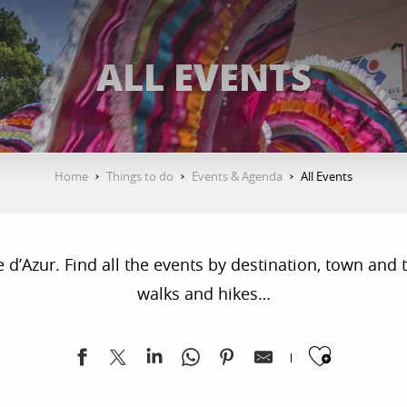
ALL EVENTS
Home
Things to do
Events & Agenda
All Events
’Azur. Find all the events by destination, town and ty
walks and hikes…
Ajoute