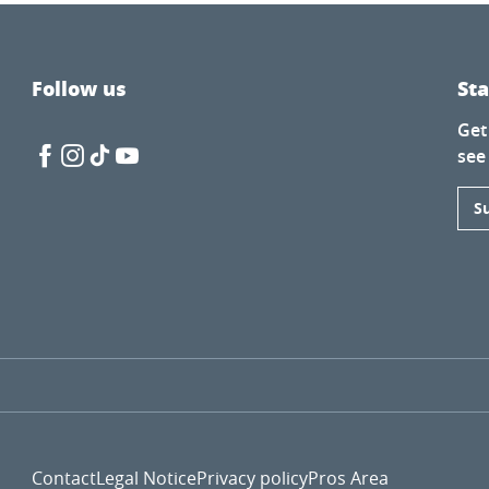
Follow us
St
Get
yne Jung
see
 August
S
Contact
Legal Notice
Privacy policy
Pros Area