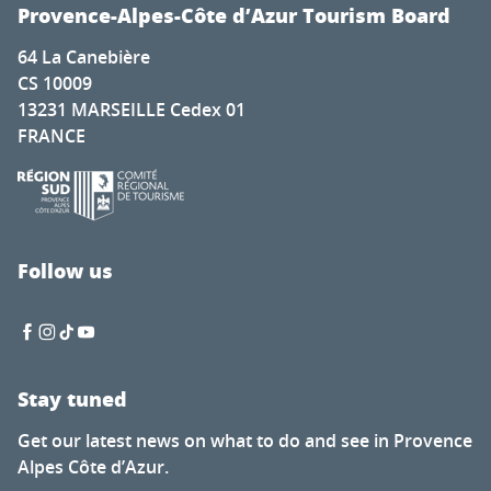
Boutique Estivale "L’Été à L’Étage"
Provence-Alpes-Côte d’Azur Tourism Board
Fête de la Saint Laurent à Ristolas
64 La Canebière
Vide greniers dans le vieux village de Serres
CS 10009
9e édition de Laja-Vide-Greniers
13231 MARSEILLE Cedex 01
Boating Season
FRANCE
Temporary exhibition at the Ecrins National Park
Masses and celebrations in Queyras
Spectacle de cascades et Monster-truck - Danglade Show 
Coeur de Cigale : Visite guidée
One day at Barben’s Zoo !
Follow us
Le Palais raconté aux petits et aux grands
Stay tuned
Get our latest news on what to do and see in Provence
Alpes Côte d’Azur.