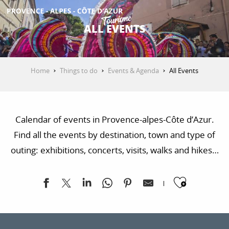
Aller
au
ALL EVENTS
contenu
GET INSPIRED
principal
Home
Things to do
Events & Agenda
All Events
THINGS TO DO
Calendar of events in Provence-alpes-Côte d’Azur.
PLAN YOUR STAY
Find all the events by destination, town and type of
outing: exhibitions, concerts, visits, walks and hikes…
ESPACE PRO
Ajoute
Les Terrasses du Nouveau port des Lecques