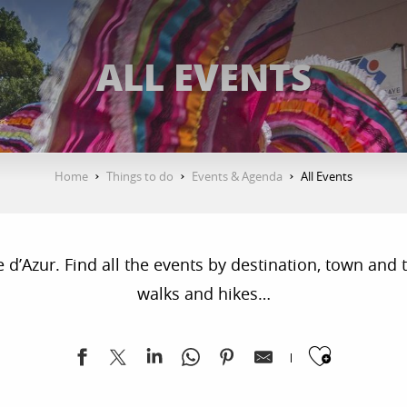
ALL EVENTS
Home
Things to do
Events & Agenda
All Events
’Azur. Find all the events by destination, town and ty
walks and hikes…
Ajoute