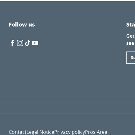
Follow us
St
Get
see
S
Contact
Legal Notice
Privacy policy
Pros Area