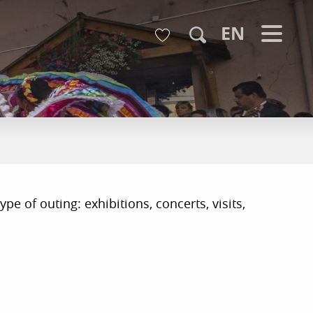
Voir les favoris
EN
Search
pe of outing: exhibitions, concerts, visits,
r aux favoris