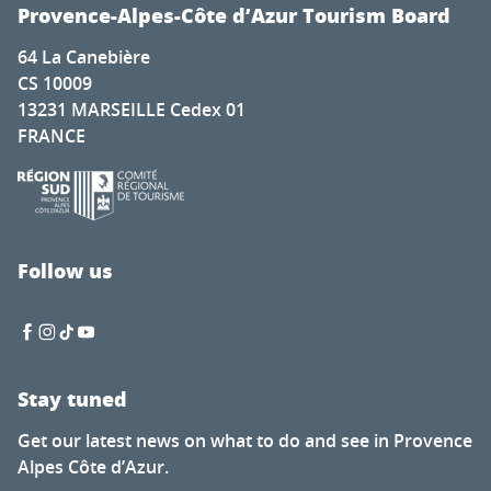
Découverte de la Manade des Baumelles
Provence-Alpes-Côte d’Azur Tourism Board
Marché de la Fare les Oliviers
64 La Canebière
Visites commentées autour des collections - Les samed
CS 10009
Le petit train de Sainte Victoire
13231 MARSEILLE Cedex 01
Exhibition - Photos Instagram Contest Toulonforever 20
FRANCE
ExpositionJacques Lamotte Traversée
A la recherche des couleurs de Marc Chagall : escape ga
Exposition : "Frida la Provençale"
Wivisite - Le Quiz spécial enfant pour découvrir Arles
"Josyane DESCLAUX" Exhibition
Follow us
Fête votive à Champtercier
Stay tuned
Get our latest news on what to do and see in Provence
Alpes Côte d’Azur.