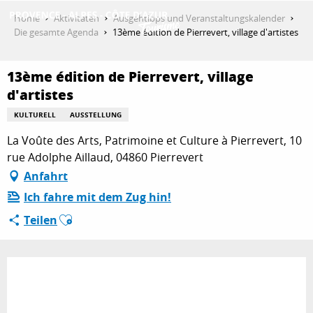
Aller
Home
Aktivitäten
Ausgehtipps und Veranstaltungskalender
au
Die gesamte Agenda
13ème édition de Pierrevert, village d'artistes
contenu
ENTDECKEN
principal
13ème édition de Pierrevert, village
d'artistes
AKTIVITÄTEN
KULTURELL
AUSSTELLUNG
La Voûte des Arts, Patrimoine et Culture à Pierrevert, 10
rue Adolphe Aillaud, 04860 Pierrevert
AUFENTHALT
Anfahrt
Ich fahre mit dem Zug hin!
Ajouter aux favoris
ESPACE PRO
Teilen