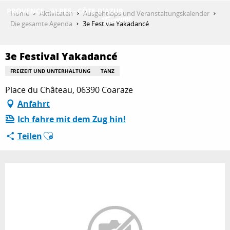
Aller
Home
Aktivitäten
Ausgehtipps und Veranstaltungskalender
au
Die gesamte Agenda
3e Festival Yakadancé
contenu
ENTDECKEN
principal
3e Festival Yakadancé
FREIZEIT UND UNTERHALTUNG
TANZ
AKTIVITÄTEN
Place du Château, 06390 Coaraze
Anfahrt
Ich fahre mit dem Zug hin!
AUFENTHALT
Ajouter aux favoris
Teilen
ESPACE PRO