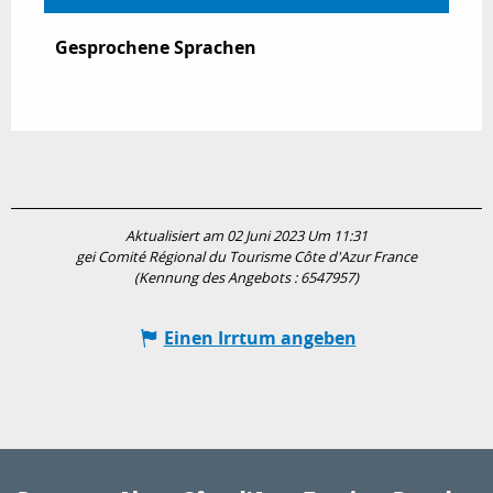
Gesprochene Sprachen
Gesprochene Sprachen
Aktualisiert am 02 Juni 2023 Um 11:31
gei Comité Régional du Tourisme Côte d'Azur France
(Kennung des Angebots :
6547957
)
Einen Irrtum angeben