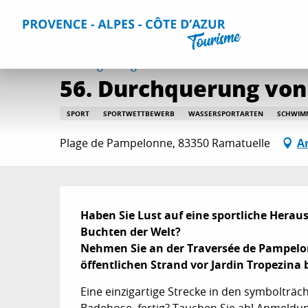
Aller
Home
Aktivitäten
Ausgehtipps und Veranstaltungskal
au
contenu
principal
Sonntag 9. august
56. Durchquerung vo
SPORT
SPORTWETTBEWERB
WASSERSPORTARTEN
SCHWIM
Plage de Pampelonne, 83350 Ramatuelle
A
Beschreibung
Haben Sie Lust auf eine sportliche Herau
Buchten der Welt?

Nehmen Sie an der Traversée de Pampelo
öffentlichen Strand vor Jardin Tropezina
Eine einzigartige Strecke in den symbolträc