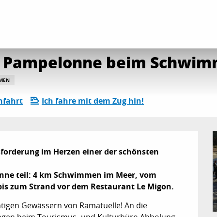
ender
Die gesamte Agenda
56. Durchquerung von Pampelonne beim 
n Pampelonne beim Schwi
MEN
nfahrt
Ich fahre mit dem Zug hin!
sforderung im Herzen einer der schönsten 
nne teil: 4 km Schwimmen im Meer, vom 
 bis zum Strand vor dem Restaurant Le Migon.
htigen Gewässern von Ramatuelle! An die 