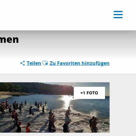
Schwimmen
Voir les favoris
DE
Suche
mmen
Ajouter aux favoris
Teilen
Zu Favoriten hinzufügen
+1 FOTO