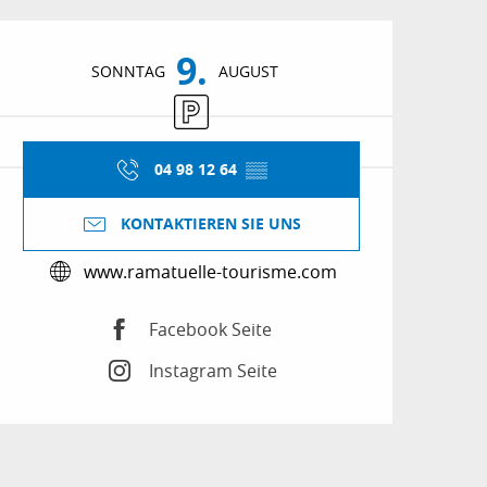
Öffnungszeiten & Kon
9.
SONNTAG
AUGUST
Parkplatz
04 98 12 64
▒▒
KONTAKTIEREN SIE UNS
www.ramatuelle-tourisme.com
Facebook Seite
Instagram Seite