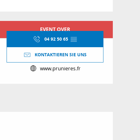
Öffnungszeiten & Kon
EVENT OVER
04 92 50 65
▒▒
KONTAKTIEREN SIE UNS
www.prunieres.fr