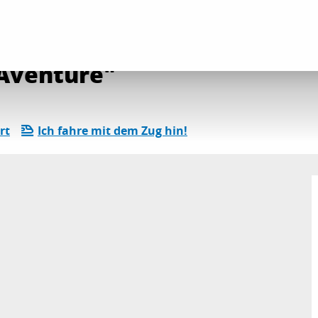
ender
Die gesamte Agenda
Animation musicale "Aventure"
"Aventure"
rt
Ich fahre mit dem Zug hin!