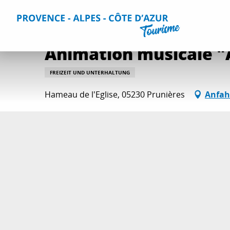
Aller
Home
Aktivitäten
Ausgehtipps und Veranstaltungskal
au
contenu
principal
Animation musicale 
FREIZEIT UND UNTERHALTUNG
Hameau de l'Eglise, 05230 Prunières
Anfah