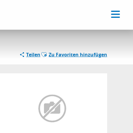
Voir les favoris
DE
Suche
Ajouter aux favoris
Teilen
Zu Favoriten hinzufügen