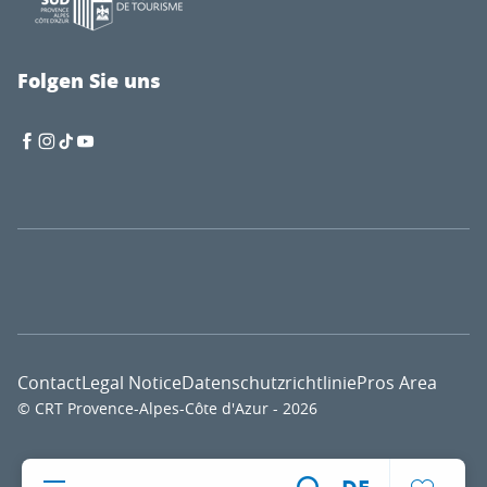
Folgen Sie uns
Contact
Legal Notice
Datenschutzrichtlinie
Pros Area
© CRT Provence-Alpes-Côte d'Azur - 2026
Voir l