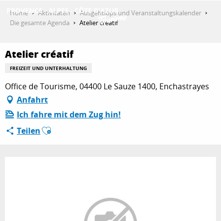
Aller
Home
Aktivitäten
Ausgehtipps und Veranstaltungskalender
au
Die gesamte Agenda
Atelier créatif
contenu
ENTDECKEN
principal
Atelier créatif
FREIZEIT UND UNTERHALTUNG
AKTIVITÄTEN
Office de Tourisme, 04400 Le Sauze 1400, Enchastrayes
Anfahrt
Ich fahre mit dem Zug hin!
AUFENTHALT
Ajouter aux favoris
Teilen
ESPACE PRO