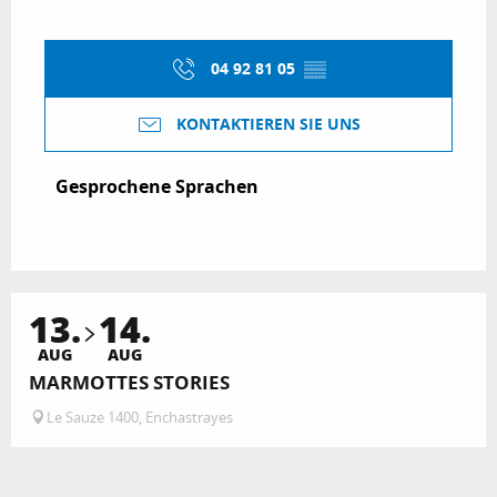
04 92 81 05
▒▒
KONTAKTIEREN SIE UNS
Gesprochene Sprachen
Gesprochene Sprachen
13.
14.
AUG
AUG
MARMOTTES STORIES
Le Sauze 1400, Enchastrayes