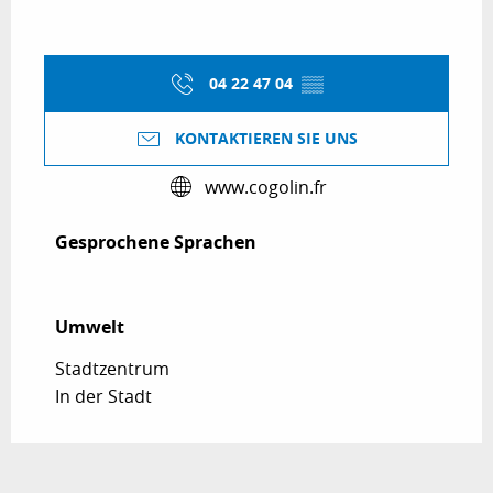
04 22 47 04
▒▒
KONTAKTIEREN SIE UNS
www.cogolin.fr
Gesprochene Sprachen
Gesprochene Sprachen
Umwelt
Umwelt
Stadtzentrum
In der Stadt