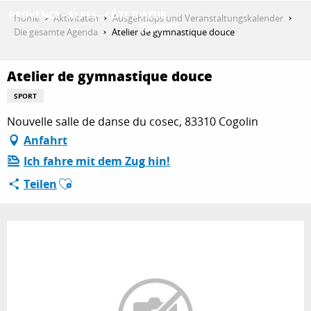
Aller
Home
Aktivitäten
Ausgehtipps und Veranstaltungskalender
au
Die gesamte Agenda
Atelier de gymnastique douce
contenu
ENTDECKEN
principal
Atelier de gymnastique douce
SPORT
AKTIVITÄTEN
Nouvelle salle de danse du cosec, 83310 Cogolin
Anfahrt
Ich fahre mit dem Zug hin!
AUFENTHALT
Ajouter aux favoris
Teilen
ESPACE PRO