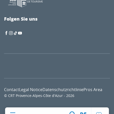
Folgen Sie uns
Contact
Legal Notice
Datenschutzrichtlinie
Pros Area
© CRT Provence-Alpes-Côte d'Azur - 2026
Voir l