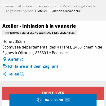
Aller
Home
Aktivitäten
Ausgehtipps und Veranstaltungskalender
au
Die gesamte Agenda
Atelier - Initiation à la vannerie
contenu
ENTDECKEN
principal
Atelier - Initiation à la vannerie
INITIIERUNG / ENTDECKUNG WÄHREND EINES EREIGNISSES
AKTIVITÄTEN
Höhe : 353m
Écomusée départemental des 4 Frères, 2466, chemin de
Signes à Ollioules, 83330 Le Beausset
AUFENTHALT
Anfahrt
Ich fahre mit dem Zug hin!
Ajouter aux favoris
Teilen
ESPACE PRO
Öffnungszeiten & Kontaktdaten
EVENT OVER
04 83 95 18
▒▒