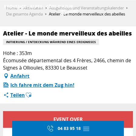
Aller
Home
Aktivitäten
Ausgehtipps und Veranstaltungskalender
au
Die gesamte Agenda
Atelier - Le monde merveilleux des abeilles
contenu
ENTDECKEN
principal
Atelier - Le monde merveilleux des abeilles
INITIIERUNG / ENTDECKUNG WÄHREND EINES EREIGNISSES
AKTIVITÄTEN
Höhe : 353m
Écomusée départemental des 4 Frères, 2466, chemin de
Signes à Ollioules, 83330 Le Beausset
AUFENTHALT
Anfahrt
Ich fahre mit dem Zug hin!
Ajouter aux favoris
Teilen
ESPACE PRO
Öffnungszeiten & Kontaktdaten
EVENT OVER
04 83 95 18
▒▒