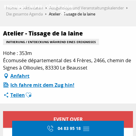
Aller
Home
Aktivitäten
Ausgehtipps und Veranstaltungskalender
au
Die gesamte Agenda
Atelier - Tissage de la laine
contenu
ENTDECKEN
principal
Atelier - Tissage de la laine
INITIIERUNG / ENTDECKUNG WÄHREND EINES EREIGNISSES
AKTIVITÄTEN
Höhe : 353m
Écomusée départemental des 4 Frères, 2466, chemin de
Signes à Ollioules, 83330 Le Beausset
AUFENTHALT
Anfahrt
Ich fahre mit dem Zug hin!
Ajouter aux favoris
Teilen
ESPACE PRO
Öffnungszeiten & Kontaktdaten
EVENT OVER
04 83 95 18
▒▒